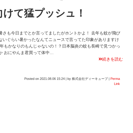
向けて猛プッシュ！
暑さも今日までとか言ってましたがホントかよ！ 去年も蚊が飛び
ないぐらい暑かったなんてニュースで言ってた印象がありますけ
今年もかなりのもんじゃないの！？日本脳炎の蚊も長崎で見つかっ
か おにやんま君買って体中…
続きを読む
Posted on
2021.08.06 15:24
|
by
株式会社ディーキューブ
|
Perma
Link