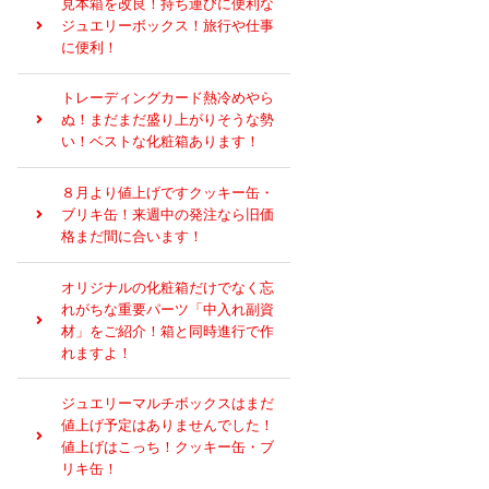
見本箱を改良！持ち運びに便利な
ジュエリーボックス！旅行や仕事
に便利！
トレーディングカード熱冷めやら
ぬ！まだまだ盛り上がりそうな勢
い！ベストな化粧箱あります！
８月より値上げですクッキー缶・
ブリキ缶！来週中の発注なら旧価
格まだ間に合います！
オリジナルの化粧箱だけでなく忘
れがちな重要パーツ「中入れ副資
材」をご紹介！箱と同時進行で作
れますよ！
ジュエリーマルチボックスはまだ
値上げ予定はありませんでした！
値上げはこっち！クッキー缶・ブ
リキ缶！