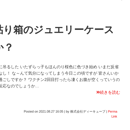
貼り箱のジュエリーケース
か？
に吊るした いたずらっ子もほんのり桜色に色づき始め いまだ反省
なし！ な～んて気分になってしまう今日この頃ですが 皆さんいか
過ごしですか？ ワクチン2回目打ったら凄くお腹が空くっていうの
反応なのでしょうか…
続きを読む
Posted on
2021.08.27 16:05
|
by
株式会社ディーキューブ
|
Perma
Link