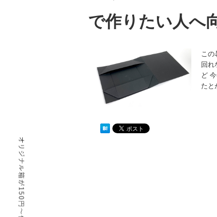
で作りたい人へ
この
回れ
ど 
たと