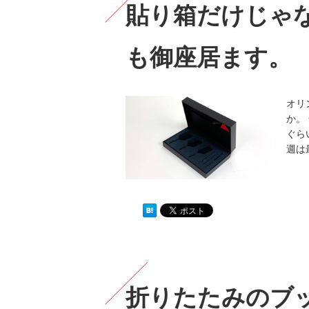
貼り箱だけじゃ
も御座居ます。
オリ
か。
ぐら
週は
折りたたみのブ