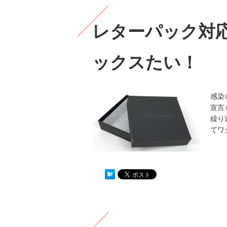
レターパック対
ックスたい！
感染
宣言
繰り
てワ