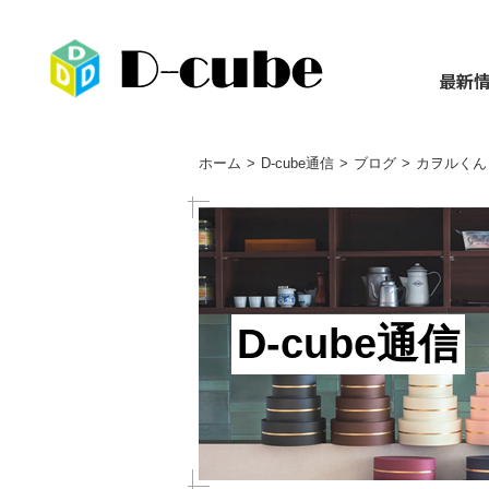
最新
ホーム
D-cube通信
ブログ
カヲルくん
D-cube通信