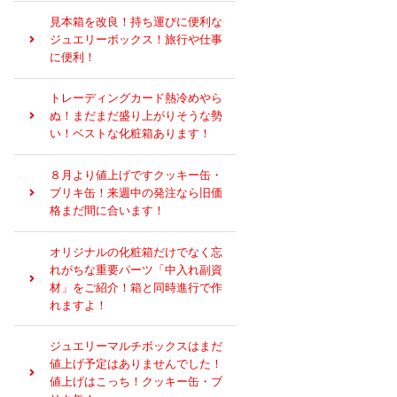
見本箱を改良！持ち運びに便利な
ジュエリーボックス！旅行や仕事
に便利！
トレーディングカード熱冷めやら
ぬ！まだまだ盛り上がりそうな勢
い！ベストな化粧箱あります！
８月より値上げですクッキー缶・
ブリキ缶！来週中の発注なら旧価
格まだ間に合います！
オリジナルの化粧箱だけでなく忘
れがちな重要パーツ「中入れ副資
材」をご紹介！箱と同時進行で作
れますよ！
ジュエリーマルチボックスはまだ
値上げ予定はありませんでした！
値上げはこっち！クッキー缶・ブ