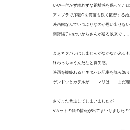
いやー付かず離れずな距離感を保ってたは
アマプラで序破Qを何度も観て復習する始
映画館なんていつぶりなのか思い出せない
南野陽子のはいからさんが通る以来でしょ
まぁネタバレはしませんがなかなか来るも
終わっちゃうんだなと喪失感。
映画を観終わるとネタバレ記事を読み漁り
ゲンドウとカヲルが… マリは… まだ理
さてまた暴走してしまいましたが
Vカットの箱の情報が出てまいりましたの