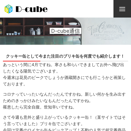
D-cube通信
クッキー缶として今また注目のブリキ缶を何度でも紹介します！
あっという間に4月ですね。寒さも和らいできましてお外へ飛び出
したくなる陽気でございます。
今週末は花見のピークでしょうか酒蔵開きにでも行こうかと画策し
ております。
コロナっていったいなんだったんですかね。新しい何かを生み出す
ためのきっかけみたいなもんだったんですかね。
罹患したら完全自腹。世知辛いですね。
さて今週も意外と盛り上がっているクッキー缶！（某サイトではそ
う言っていました）ブリキ缶でございます。
今回は定番のロイヤル缶をピックアップ！不動の人気で超定番商品