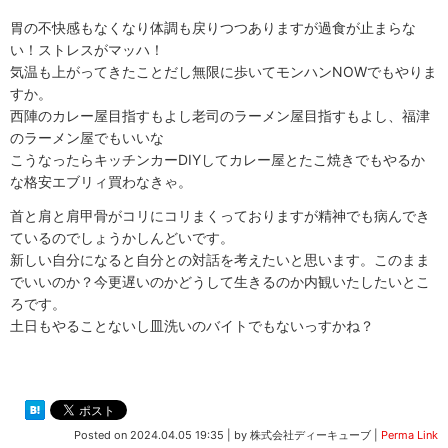
胃の不快感もなくなり体調も戻りつつありますが過食が止まらな
い！ストレスがマッハ！
気温も上がってきたことだし無限に歩いてモンハンNOWでもやりま
すか。
西陣のカレー屋目指すもよし老司のラーメン屋目指すもよし、福津
のラーメン屋でもいいな
こうなったらキッチンカーDIYしてカレー屋とたこ焼きでもやるか
な格安エブリィ買わなきゃ。
首と肩と肩甲骨がコリにコリまくっておりますが精神でも病んでき
ているのでしょうかしんどいです。
新しい自分になると自分との対話を考えたいと思います。このまま
でいいのか？今更遅いのかどうして生きるのか内観いたしたいとこ
ろです。
土日もやることないし皿洗いのバイトでもないっすかね？
Posted on
2024.04.05 19:35
|
by
株式会社ディーキューブ
|
Perma Link