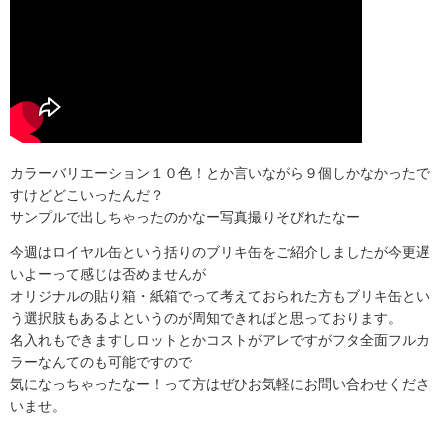
カラーバリエーション１０色！とか言いながら９個しかなかったで
すけどどこいったんだ？
サンプルで出しちゃったのかなー写真撮りそびれたなー
今週はロイヤル缶という括りのブリキ缶をご紹介しましたが今更遅
いよーって感じは否めませんが
オリジナルの貼り箱・紙箱でって考えておられた方もブリキ缶とい
う選択肢もあるよというのが周知できればと思っております。
名入れもできますしロットとかコストがアレですがフタ全面フルカ
ラーなんてのも可能ですので
気になっちゃったなー！って方はぜひお気軽にお問い合わせくださ
いませ。