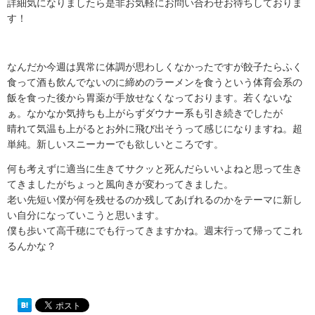
詳細気になりましたら是非お気軽にお問い合わせお待ちしておりま
す！
なんだか今週は異常に体調が思わしくなかったですが餃子たらふく
食って酒も飲んでないのに締めのラーメンを食うという体育会系の
飯を食った後から胃薬が手放せなくなっております。若くないな
ぁ。なかなか気持ちも上がらずダウナー系も引き続きでしたが
晴れて気温も上がるとお外に飛び出そうって感じになりますね。超
単純。新しいスニーカーでも欲しいところです。
何も考えずに適当に生きてサクッと死んだらいいよねと思って生き
てきましたがちょっと風向きが変わってきました。
老い先短い僕が何を残せるのか残してあげれるのかをテーマに新し
い自分になっていこうと思います。
僕も歩いて高千穂にでも行ってきますかね。週末行って帰ってこれ
るんかな？