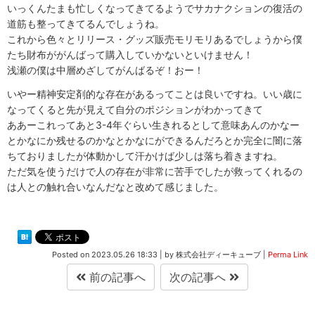
いっくんたまも忙しくなってきてるようでサカナクションの復活の
道筋も整ってきてるんでしょうね。
これから色々とリリース・グッズ販売モリモリあるでしょうから僕
たち財布ががんばって購入していかないといけません！
浅瀬の僕は中層めざしてがんばるぞ！おー！
いやー精神安定剤的な存在があるってことは良いですね。いい歳に
なってくると先が見えて自分のポジションがわかってきて
ああーこれってあと3-4年ぐらい生きれるとして意味あんのかなー
とかなにか残せるのかなとかなにができるんだろとか完全に闇に落
ちておりましたが体動かして汗かけば少しは落ち着きますね。
ただ気を使うだけで人の存在が非常に苦手でしたが救ってくれるの
は人との触れ合いなんだなと改めて感じました。
Posted on
2023.05.26 18:33
|
by
株式会社ディーキューブ
|
Perma Link
前の記事へ
次の記事へ