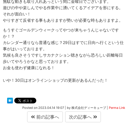
無駄な動きも取り入れあっという間に金曜日でございます。
遊びの中や楽しんでやる作業中に湧いてくるアイデアを形にする。
それが面白い！
やりすぎて反省する事もありますが勢いが必要な時もありますよ。
もうすぐゴールデンウィークってやつが来ちゃうんじゃないです
か！？
カレンダー通りなら普通な感じ？29日はすでに日向へ行くという仕
事がはいっております。
気候も良さそうですしサカナクション聴きながら恐ろしい距離毎日
歩いてやろうかなと思っております。
お金も使わず健康になれる！
いや！30日はオンラインショップの更新があるんだった！
Posted on
2023.04.14 19:07
|
by
株式会社ディーキューブ
|
Perma Link
前の記事へ
次の記事へ