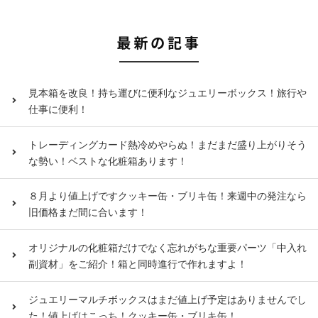
最新の記事
見本箱を改良！持ち運びに便利なジュエリーボックス！旅行や
仕事に便利！
トレーディングカード熱冷めやらぬ！まだまだ盛り上がりそう
な勢い！ベストな化粧箱あります！
８月より値上げですクッキー缶・ブリキ缶！来週中の発注なら
旧価格まだ間に合います！
オリジナルの化粧箱だけでなく忘れがちな重要パーツ「中入れ
副資材」をご紹介！箱と同時進行で作れますよ！
ジュエリーマルチボックスはまだ値上げ予定はありませんでし
た！値上げはこっち！クッキー缶・ブリキ缶！