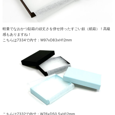
軽量でなおかつ貼箱の頑丈さを併せ持ったすごい奴（紙箱）！高級
感もありますね！
こちらは7334で内寸：W97xD83xH12mm
こちらは7332で内寸：W76xD50.5xH12mm