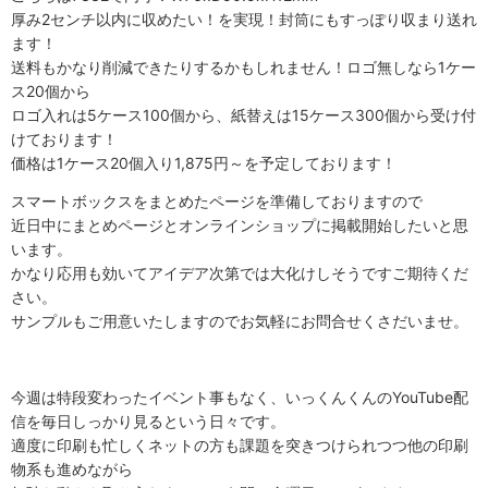
厚み2センチ以内に収めたい！を実現！封筒にもすっぽり収まり送れ
ます！
送料もかなり削減できたりするかもしれません！ロゴ無しなら1ケー
ス20個から
ロゴ入れは5ケース100個から、紙替えは15ケース300個から受け付
けております！
価格は1ケース20個入り1,875円～を予定しております！
スマートボックスをまとめたページを準備しておりますので
近日中にまとめページとオンラインショップに掲載開始したいと思
います。
かなり応用も効いてアイデア次第では大化けしそうですご期待くだ
さい。
サンプルもご用意いたしますのでお気軽にお問合せくさだいませ。
今週は特段変わったイベント事もなく、いっくんくんのYouTube配
信を毎日しっかり見るという日々です。
適度に印刷も忙しくネットの方も課題を突きつけられつつ他の印刷
物系も進めながら