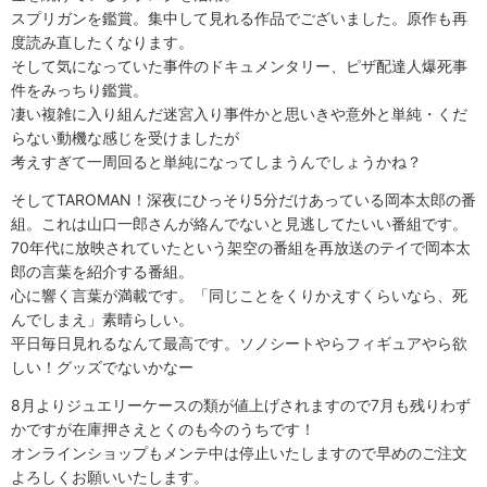
スプリガンを鑑賞。集中して見れる作品でございました。原作も再
度読み直したくなります。
そして気になっていた事件のドキュメンタリー、ピザ配達人爆死事
件をみっちり鑑賞。
凄い複雑に入り組んだ迷宮入り事件かと思いきや意外と単純・くだ
らない動機な感じを受けましたが
考えすぎて一周回ると単純になってしまうんでしょうかね？
そしてTAROMAN！深夜にひっそり5分だけあっている岡本太郎の番
組。これは山口一郎さんが絡んでないと見逃してたいい番組です。
70年代に放映されていたという架空の番組を再放送のテイで岡本太
郎の言葉を紹介する番組。
心に響く言葉が満載です。「同じことをくりかえすくらいなら、死
んでしまえ」素晴らしい。
平日毎日見れるなんて最高です。ソノシートやらフィギュアやら欲
しい！グッズでないかなー
8月よりジュエリーケースの類が値上げされますので7月も残りわず
かですが在庫押さえとくのも今のうちです！
オンラインショップもメンテ中は停止いたしますので早めのご注文
よろしくお願いいたします。