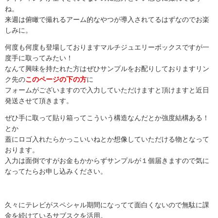
ね。
来週は俯瞰で撮れるアーム的なやつが導入されてるはずなのでお楽
しみに。
何度も何度も登場しておりますマルチジュエリーボックスですが一
度手に取ってみたい！
なんて興味を持たれた方はぜひサンプルをお配りしておりますリン
ク先の
このページの下の方
に
フォームがございますので入力していただけますと頂けますと近日
発送させて頂きます。
ぜひ手に取って貼り箱ってこういう構造なんだとか強度結構ある！
とか
蓋にロゴ入れたらかっこいいねとか想像していただける物となって
おります。
入力は面倒ですがお金もかからずサンプルが１個届きますので気に
なってたらお申し込みください。
久々にテレビがスペシャル期間になってて面白くないので無駄に課
金を続けているサブスクを活用。