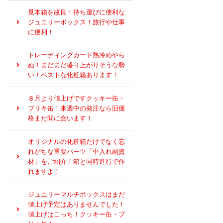
見本箱を改良！持ち運びに便利な
ジュエリーボックス！旅行や仕事
に便利！
トレーディングカード熱冷めやら
ぬ！まだまだ盛り上がりそうな勢
い！ベストな化粧箱あります！
８月より値上げですクッキー缶・
ブリキ缶！来週中の発注なら旧価
格まだ間に合います！
オリジナルの化粧箱だけでなく忘
れがちな重要パーツ「中入れ副資
材」をご紹介！箱と同時進行で作
れますよ！
ジュエリーマルチボックスはまだ
値上げ予定はありませんでした！
値上げはこっち！クッキー缶・ブ