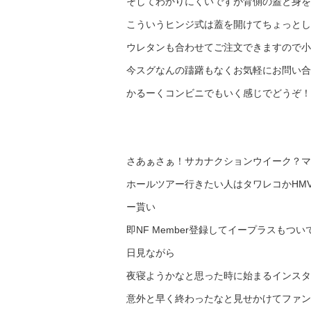
そしてわかりにくいですが背側の蓋と身を
こういうヒンジ式は蓋を開けてちょっとし
ウレタンも合わせてご注文できますので小
今スグなんの躊躇もなくお気軽にお問い合
かるーくコンビニでもいく感じでどうぞ！
さあぁさぁ！サカナクションウイーク？マ
ホールツアー行きたい人はタワレコかHM
ー貰い
即NF Member登録してイープラスもつ
日見ながら
夜寝ようかなと思った時に始まるインスタ
意外と早く終わったなと見せかけてファン