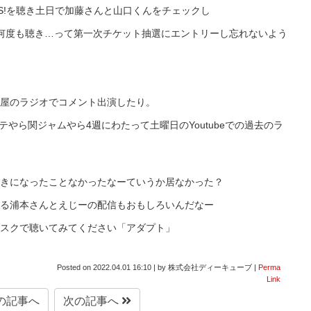
S!を聴き土日で加藤さんと山口くんをチェックし
何度も聴き…って第一次チケット抽選にエントリーし忘れないよう
屋のラジオでコメント出演したり。
テやら関ジャムやら4週にわたって土曜日のYoutubeでの過去のラ
きになったことなかったなーていうか居なかった？
る浦本さんとえじーの配信もおもしろいんだなー
スクで聴いてみてください「アダプト」
Posted on
2022.04.01 16:10
|
by
株式会社ディーキューブ
|
Perma
Link
の記事へ
次の記事へ