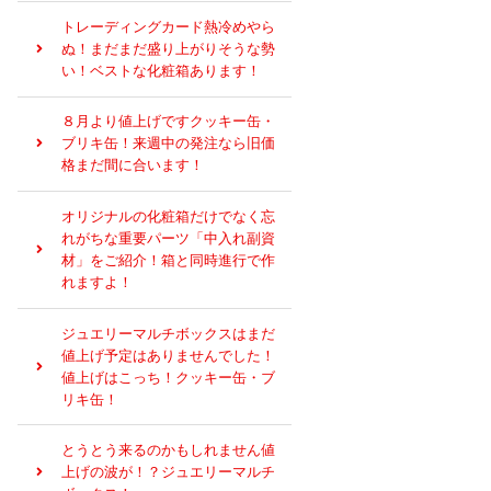
トレーディングカード熱冷めやら
ぬ！まだまだ盛り上がりそうな勢
い！ベストな化粧箱あります！
８月より値上げですクッキー缶・
ブリキ缶！来週中の発注なら旧価
格まだ間に合います！
オリジナルの化粧箱だけでなく忘
れがちな重要パーツ「中入れ副資
材」をご紹介！箱と同時進行で作
れますよ！
ジュエリーマルチボックスはまだ
値上げ予定はありませんでした！
値上げはこっち！クッキー缶・ブ
リキ缶！
とうとう来るのかもしれません値
上げの波が！？ジュエリーマルチ