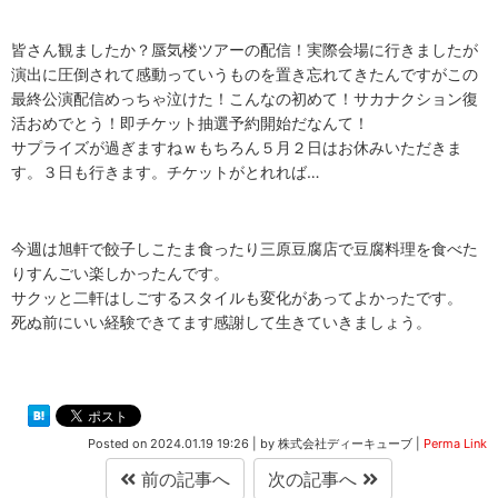
皆さん観ましたか？蜃気楼ツアーの配信！実際会場に行きましたが
演出に圧倒されて感動っていうものを置き忘れてきたんですがこの
最終公演配信めっちゃ泣けた！こんなの初めて！サカナクション復
活おめでとう！即チケット抽選予約開始だなんて！
サプライズが過ぎますねｗもちろん５月２日はお休みいただきま
す。３日も行きます。チケットがとれれば…
今週は旭軒で餃子しこたま食ったり三原豆腐店で豆腐料理を食べた
りすんごい楽しかったんです。
サクッと二軒はしごするスタイルも変化があってよかったです。
死ぬ前にいい経験できてます感謝して生きていきましょう。
Posted on
2024.01.19 19:26
|
by
株式会社ディーキューブ
|
Perma Link
前の記事へ
次の記事へ