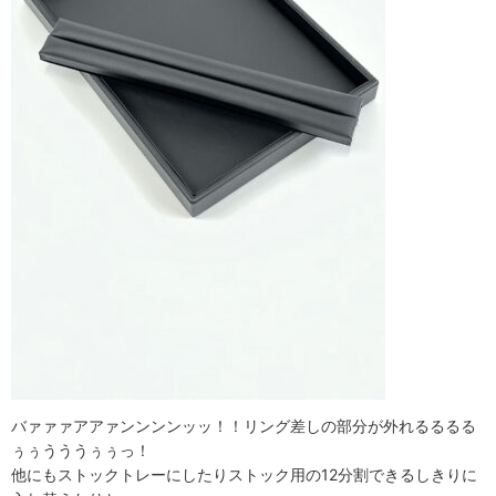
バァァァアアァンンンンッッ！！リング差しの部分が外れるるるる
ぅぅうううぅぅっ！
他にもストックトレーにしたりストック用の12分割できるしきりに