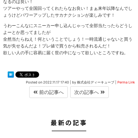
なるのは良い！
ツアーやって全国回ってくれたらなお良い！まぁ来年以降なんでし
ょうけどパワーアップしたサカナクションが楽しみです！
うわーこんなにスニーカー申し込んじゃって全部当たったらどうし
よーとか思ってましたが
全然当たらねえ！何ということでしょう！一時流通じゃないと買う
気が失せるんだよ！プレ値で買うから転売されるんだ！
欲しい人の手に容易に届く世の中になって欲しいところですね。
Posted on
2022.11.17 17:40
|
by
株式会社ディーキューブ
|
Perma Link
前の記事へ
次の記事へ
最新の記事