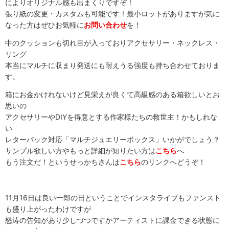
によりオリジナル感も出まくりですぞ！
張り紙の変更・カスタムも可能です！最小ロットがありますが気に
なった方はぜひお気軽に
お問い合わせ
を！
中のクッションも切れ目が入っておりアクセサリー・ネックレス・
リング
本当にマルチに収まり発送にも耐えうる強度も持ち合わせておりま
す。
箱にお金かけれないけど見栄えが良くて高級感のある箱欲しいとお
思いの
アクセサリーやDIYを得意とする作家様たちの救世主！かもしれな
い
レターパック対応「マルチジュエリーボックス」いかがでしょう？
サンプル欲しい方やもっと詳細が知りたい方は
こちら
へ
もう注文だ！というせっかちさんは
こちら
のリンクへどうぞ！
11月16日は良い一郎の日ということでインスタライブもファンスト
も盛り上がったわけですが
怒涛の告知があり少しづつですかアーティストに課金できる状態に