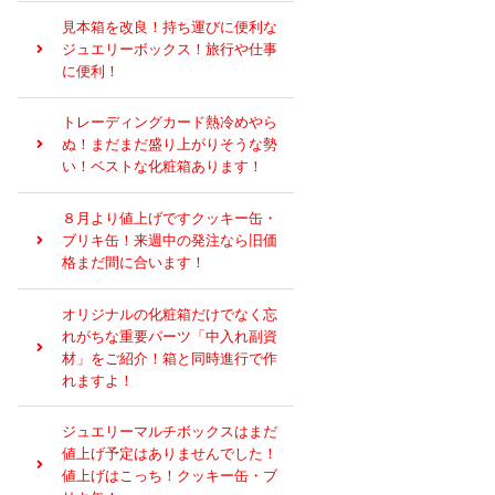
見本箱を改良！持ち運びに便利な
ジュエリーボックス！旅行や仕事
に便利！
トレーディングカード熱冷めやら
ぬ！まだまだ盛り上がりそうな勢
い！ベストな化粧箱あります！
８月より値上げですクッキー缶・
ブリキ缶！来週中の発注なら旧価
格まだ間に合います！
オリジナルの化粧箱だけでなく忘
れがちな重要パーツ「中入れ副資
材」をご紹介！箱と同時進行で作
れますよ！
ジュエリーマルチボックスはまだ
値上げ予定はありませんでした！
値上げはこっち！クッキー缶・ブ