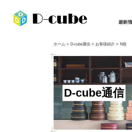
最新
ホーム
D-cube通信
お客様紹介
N様
D-cube通信