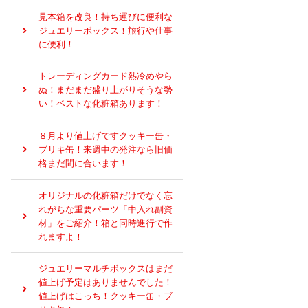
見本箱を改良！持ち運びに便利な
ジュエリーボックス！旅行や仕事
に便利！
トレーディングカード熱冷めやら
ぬ！まだまだ盛り上がりそうな勢
い！ベストな化粧箱あります！
８月より値上げですクッキー缶・
ブリキ缶！来週中の発注なら旧価
格まだ間に合います！
オリジナルの化粧箱だけでなく忘
れがちな重要パーツ「中入れ副資
材」をご紹介！箱と同時進行で作
れますよ！
ジュエリーマルチボックスはまだ
値上げ予定はありませんでした！
値上げはこっち！クッキー缶・ブ