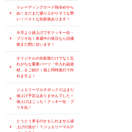
トレーディングカード熱冷めやら
ぬ！まだまだ盛り上がりそうな勢
い！ベストな化粧箱あります！
８月より値上げですクッキー缶・
ブリキ缶！来週中の発注なら旧価
格まだ間に合います！
オリジナルの化粧箱だけでなく忘
れがちな重要パーツ「中入れ副資
材」をご紹介！箱と同時進行で作
れますよ！
ジュエリーマルチボックスはまだ
値上げ予定はありませんでした！
値上げはこっち！クッキー缶・ブ
リキ缶！
とうとう来るのかもしれません値
上げの波が！？ジュエリーマルチ