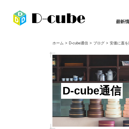
最新
ホーム
D-cube通信
ブログ
安価に蓋を
D-cube通信