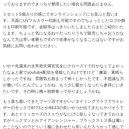
っておりますのできっちり整理したい場合も問題ありません。
１セット5個入りの感じでオンラインショップにも並ぶと思いま
す。天面にUVフルカラー印刷も可能ですのでちょっとしたロゴや飾
りも印刷可能です。金額等はっきりいたしましたらまたご紹介いた
します。ちょっと気になるねーだったりうちで販売しちゃおうかな
なんて方は早い者勝ちですので在庫がなくなることはないですがお
気軽にお問い合わせください。
いやー先週末の太宰府天満宮完全にクローズドで行かなくてよかっ
たなぁと家でyoutube配信を堪能したわけですけど「邂逅」素晴ら
しかったですね。雰囲気も相まって神々しかったです。不思議な力
が働いていたんでしょうかね。もう少し暖かくなったら参拝にいき
たいです。その時に梅ヶ枝餅食ってやりましょうかね。
もう落ち着いてきたブーツ沼ですがいいタイミングでラフアウトレ
ザーのモックで8173とか8833の良いやつが出てきたらヤバそうで
す。あとトリッカーズのストウがなにげに欲しくなってきておりま
すがベックマンとかアイアンレンジャー、ブラックスミス系は履い
たことないのでどういう服に合わせたら良いんだろうかって感じで