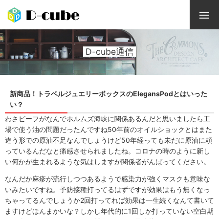
D-cube通信
新商品！トラベルジュエリーボックスのElegansPodとはいった
い？
わさビーフがなんでホルムズ海峡に関係あるんだと思いましたら工
場で使う油の問題だったんですね50年前のオイルショックとはまた
違う形での原油不足なんでしょうけど50年経っても未だに原油に頼
っているんだなと痛感させられましたね。コロナの時のように新し
い何かが生まれるような気はしますが関係者がんばってください。
なんだか麻疹が流行しつつあるようで感染力が強くマスクも意味な
いみたいですね。予防接種打ってるはずですが効果はもう無くなっ
ちゃってるんでしょうか2回打ってれば効果は一生続くなんて書いて
ますけどほんまかいな？しかし年代的に1回しか打っていない空白期