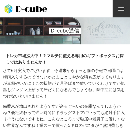
D-cube通信
トレカ市場拡大中！？マルチに使える専用のギフトボックスお探
しではありませんか！
さて6月突入でございます。今週末からずっと雨の予報で日曜には
梅雨入りするのではないかとまことしやかな噂も広がっております
が真相やいかに！この状態が７月半ばまで続いていくわけですか気
温もグングン上がって汗だくになるんでしょうね。熱中症には気を
つけないといけません！
備蓄米が放出されたようですが余るぐらいの在庫なんでしょうか
ね？会社終わって遅い時間にドラッグストアにいっても絶対手に入
りそうにないですよね。こんなところまで独居中老男子に優しくな
い世界なんですね！業スーで買った5キロのパスタが全然消費しき