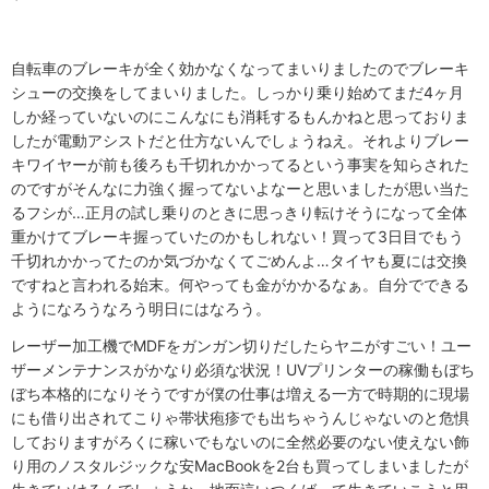
自転車のブレーキが全く効かなくなってまいりましたのでブレーキ
シューの交換をしてまいりました。しっかり乗り始めてまだ4ヶ月
しか経っていないのにこんなにも消耗するもんかねと思っておりま
したが電動アシストだと仕方ないんでしょうねえ。それよりブレー
キワイヤーが前も後ろも千切れかかってるという事実を知らされた
のですがそんなに力強く握ってないよなーと思いましたが思い当た
るフシが…正月の試し乗りのときに思っきり転けそうになって全体
重かけてブレーキ握っていたのかもしれない！買って3日目でもう
千切れかかってたのか気づかなくてごめんよ…タイヤも夏には交換
ですねと言われる始末。何やっても金がかかるなぁ。自分でできる
ようになろうなろう明日にはなろう。
レーザー加工機でMDFをガンガン切りだしたらヤニがすごい！ユー
ザーメンテナンスがかなり必須な状況！UVプリンターの稼働もぼち
ぼち本格的になりそうですが僕の仕事は増える一方で時期的に現場
にも借り出されてこりゃ帯状疱疹でも出ちゃうんじゃないのと危惧
しておりますがろくに稼いでもないのに全然必要のない使えない飾
り用のノスタルジックな安MacBookを2台も買ってしまいましたが