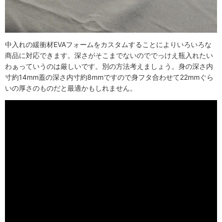
中入れの緩衝材EVAフォームをカスタムすることによりいろいろな
商品に対応できます。深さがそこまでないのででっけえ瓶入れたい
わぁっていうのは厳しいです。別の方法考えましょう。身の深さ内
寸約14mm蓋の深さ内寸約8mmですので身フタ合わせて22mmぐら
いの厚さのものだと最適かもしれません。