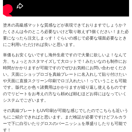
塗木の高級感マットな質感などが表現できておりますでしょうか？
たくさんは今のところ必要ないけど取り敢えず1個ください！また必
要になったら注文しまっす！ぐらいの感じで必要な場面必要なとき
にご利用いただければ良いと思います。
単価もお安くないですし海外生産ですので大量に欲しいよ！なんて
方、ちょっとカスタマイズして大ロットで！みたいなのも制作にお
時間がかかりますが可能ですのでぜひお気軽にお問い合わせくださ
い。天面にショップロゴを真鍮プレートに名入れして貼り付けたい
や天面に直接スクリーン印刷でロゴ入れたい！っていうことも可能
です。版代とか色々諸費用はかかりますが繰り返し使えるものです
のでリピートをお考えの方なら頼めば頼むほどお得にはなっていく
システムでございます。
その真鍮プレートもUV印刷が可能な感じでしたのでこちらも近いう
ちにご紹介できればと思います。まだ検証が必要ですけどフルカラ
ーで下に白引いたりグロスのバーニッシュを厚盛りしたりも可能で
す！