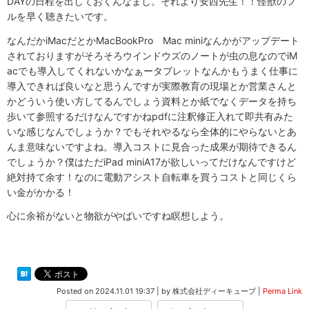
DAYの日程を出しておくんなまし。それより安西先生！！怪獣のフ
ルを早く聴きたいです。
なんだかiMacだとかMacBookPro Mac miniなんかがアップデート
されておりますがそろそろウインドウズのノートが虫の息なのでiM
acでも導入してくれないかなぁータブレットなんかもうまく仕事に
導入できれば良いなと思うんですが実際教育の現場とか営業さんと
かどういう使い方してるんでしょう資料とか紙でなくデータを持ち
歩いて参照するだけなんですかねpdfに注釈修正入れて即共有みた
いな感じなんでしょうか？でもそれやるなら全体的にやらないとあ
んま意味ないですよね。導入コストに見合った成果が期待できるん
でしょうか？僕はただiPad miniA17が欲しいってだけなんですけど
絶対持て余す！なのに電動アシスト自転車を買うコストと同じくら
い金がかかる！
心に余裕がないと物欲がやばいですね瞑想しよう。
Posted on
2024.11.01 19:37
|
by
株式会社ディーキューブ
|
Perma Link