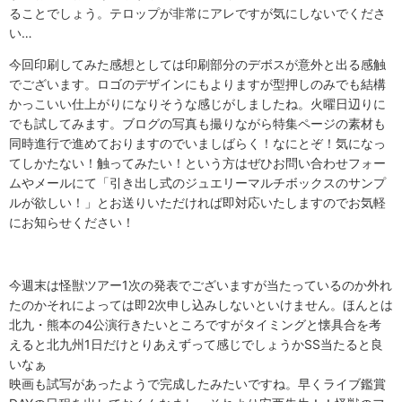
ることでしょう。テロップが非常にアレですが気にしないでくださ
い…
今回印刷してみた感想としては印刷部分のデボスが意外と出る感触
でございます。ロゴのデザインにもよりますが型押しのみでも結構
かっこいい仕上がりになりそうな感じがしましたね。火曜日辺りに
でも試してみます。ブログの写真も撮りながら特集ページの素材も
同時進行で進めておりますのでいましばらく！なにとぞ！気になっ
てしかたない！触ってみたい！という方はぜひお問い合わせフォー
ムやメールにて「引き出し式のジュエリーマルチボックスのサンプ
ルが欲しい！」とお送りいただければ即対応いたしますのでお気軽
にお知らせください！
今週末は怪獣ツアー1次の発表でございますが当たっているのか外れ
たのかそれによっては即2次申し込みしないといけません。ほんとは
北九・熊本の4公演行きたいところですがタイミングと懐具合を考
えると北九州1日だけとりあえずって感じでしょうかSS当たると良
いなぁ
映画も試写があったようで完成したみたいですね。早くライブ鑑賞