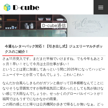
D-cube通信
今週もレターパック対応！【引き出し式】ジュエリーマルチボッ
クスのご紹介！
さぁ11月突入です。まだまだ半袖でいけますね。でも今年もあと２
ヶ月！早い！そして今月は土日仕事が多い！
ということは更に加速してあっという間に2025年になってハッピー
ニューイヤーとか言ってるんでしょう。こわいこわい
なんだか台風らしきものがガツンと曲がって日本横断なんてことに
なりそうな雰囲気ですが熱帯低気圧に変わったとしても気が抜けな
い感じで大雨なんでしょうか。せっかくのグローバルイベントが！
福岡ではもうすでになかなかの雨量。
この雨の感じだと帰りは公共機関か歩きで帰るしか無いなぁ。どっ