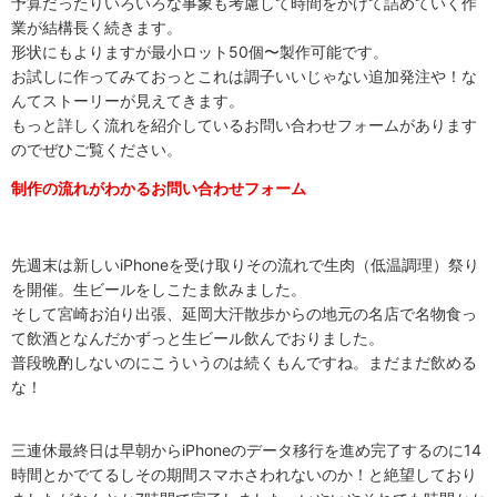
予算だったりいろいろな事象も考慮して時間をかけて詰めていく作
業が結構長く続きます。
形状にもよりますが最小ロット50個〜製作可能です。
お試しに作ってみておっとこれは調子いいじゃない追加発注や！な
んてストーリーが見えてきます。
もっと詳しく流れを紹介しているお問い合わせフォームがあります
のでぜひご覧ください。
制作の流れがわかるお問い合わせフォーム
先週末は新しいiPhoneを受け取りその流れで生肉（低温調理）祭り
を開催。生ビールをしこたま飲みました。
そして宮崎お泊り出張、延岡大汗散歩からの地元の名店で名物食っ
て飲酒となんだかずっと生ビール飲んでおりました。
普段晩酌しないのにこういうのは続くもんですね。まだまだ飲める
な！
三連休最終日は早朝からiPhoneのデータ移行を進め完了するのに14
時間とかでてるしその期間スマホさわれないのか！と絶望しており