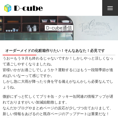
D-cube通信
オーダーメイドの化粧箱作りたい！そんなあなた！必見です
うおーもう９月も終わるじゃないですか！しかしやっと涼しくなっ
て過ごしやすくなりましたね。
皆様いかがお過ごしでしょうか？運動するにはもう一段階季節が進
めばいいなーって感じですか。
しかし急に大雨が降ったり身を守る備えがなんかしら必要なんでし
ょうね。
微妙にずっと忙しくてブリキ缶・クッキー缶関連の情報アップが遅
れておりますがいい加減始動致します。
なんだかブログやまとめページの反応が少しづつ出ておりまして、
新しい情報をあげるのと既存ページのアップデートは重要だな！