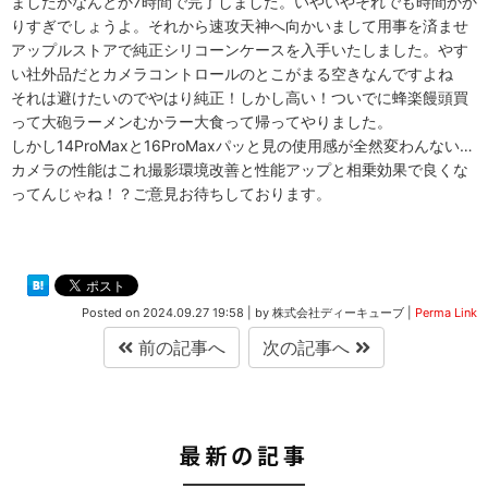
ましたがなんとか7時間で完了しました。いやいやそれでも時間かか
りすぎでしょうよ。それから速攻天神へ向かいまして用事を済ませ
アップルストアで純正シリコーンケースを入手いたしました。やす
い社外品だとカメラコントロールのとこがまる空きなんですよね
それは避けたいのでやはり純正！しかし高い！ついでに蜂楽饅頭買
って大砲ラーメンむかラー大食って帰ってやりました。
しかし14ProMaxと16ProMaxパッと見の使用感が全然変わんない…
カメラの性能はこれ撮影環境改善と性能アップと相乗効果で良くな
ってんじゃね！？ご意見お待ちしております。
Posted on
2024.09.27 19:58
|
by
株式会社ディーキューブ
|
Perma Link
前の記事へ
次の記事へ
最新の記事