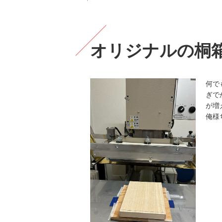
オリジナルの桐
何で
ぎで
が増
俺様