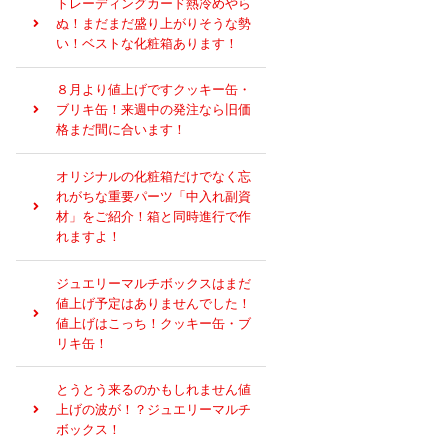
トレーディングカード熱冷めやら
ぬ！まだまだ盛り上がりそうな勢
い！ベストな化粧箱あります！
８月より値上げですクッキー缶・
ブリキ缶！来週中の発注なら旧価
格まだ間に合います！
オリジナルの化粧箱だけでなく忘
れがちな重要パーツ「中入れ副資
材」をご紹介！箱と同時進行で作
れますよ！
ジュエリーマルチボックスはまだ
値上げ予定はありませんでした！
値上げはこっち！クッキー缶・ブ
リキ缶！
とうとう来るのかもしれません値
上げの波が！？ジュエリーマルチ
ボックス！